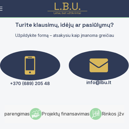
Turite klausimų, idėjų ar pasiūlymų?
Užpildykite formą – atsakysiu kaip įmanoma greičiau
info@lbu.lt
io parengimas
Projektų finansavimas
Rinkos įžval