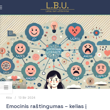
0
LBU
Kita
13 Bir 2024
Emocinis raštingumas – kelias į